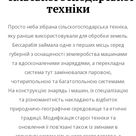
техніки
Просто неба зібрана сільскогосподарська техніка,
яку раніше використовували для обробки земель.
Бессарабія займала одне з перших місць серед
губерній з оснащеності землеробства машинами
та вдосконаленими знаряддями, а перекладна
система тут замінювалася паровою,
чотирипольною та багатопольною системами.
На конструкцію знарядь і машин, їх спеціалізацію
та різноманітність накладають відбиток
природничо-географічне середовище та етнічні
традиції. Модифікація старої техніки та
оновлення її пов'язані також із змінами в
структурі систем сільського господарства, з