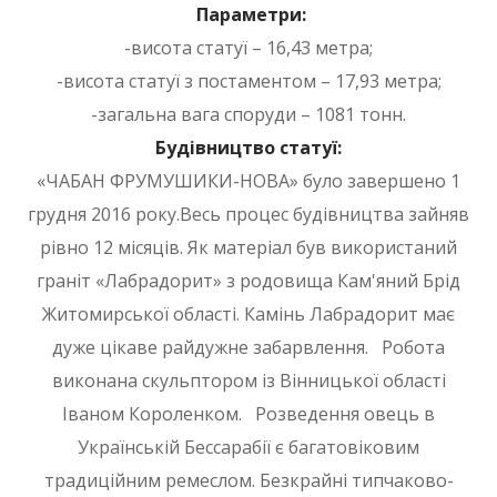
Параметри:
-висота статуї – 16,43 метра;
-висота статуї з постаментом – 17,93 метра;
-загальна вага споруди – 1081 тонн.
Будівництво статуї:
«ЧАБАН ФРУМУШИКИ-НОВА» було завершено 1
грудня 2016 року.Весь процес будівництва зайняв
рівно 12 місяців. Як матеріал був використаний
граніт «Лабрадорит» з родовища Кам'яний Брід
Житомирської області. Камінь Лабрадорит має
дуже цікаве райдужне забарвлення. Робота
виконана скульптором із Вінницької області
Іваном Короленком. Розведення овець в
Українській Бессарабії є багатовіковим
традиційним ремеслом. Безкрайні типчаково-