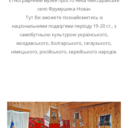
Етнографічний музей просто неба «Бессарабське
село Фрумушика-Нова»
Тут Ви зможете познайомитись із
національними подвір'ями періоду 19-20 ст., з
самобутньою культурою українського,
молдавського, болгарського, гагаузького,
німецького, російського, єврейського народів.