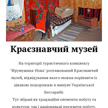
Краєзнавчий музей
На території туристичного комплексу
"Фрумушика-Нова" розташований Краєзнавчий
музей, відвідування якого можна порівняти із
цікавою подорожжю в минуле Української
Бессарабії.
Тут зібрані як традиційні елементи побуту та
культури, так і національні предмети побуту.