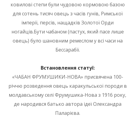
ковилові степи були чудовою кормовою базою
для сотень тисяч овець з часів гунів, Римської
імперії, персів, нащадків Золотої Орди
ногайців.Бути чабаном (пастух, який пасе лише
овець) було шановним ремеслом у всі часи на
Бессарабії.
Встановлення статуї:
«ЧАБАН ФРУМУШИКИ-НОВА» присвячена 100-
річчю розведення овець каракульської породи в
молдавському селі Фрумушика-Нова з 1916 року,
де народився батько автора ідеї Олександра
Паларієва.