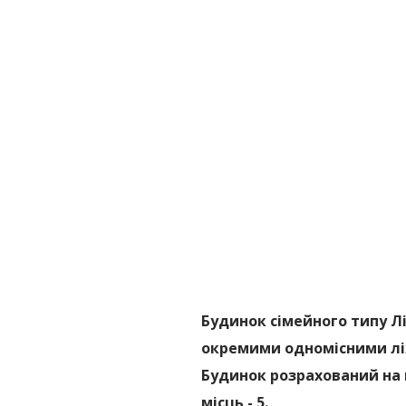
Будинок сімейного типу Л
окремими одномісними лі
Будинок розрахований на 
місць - 5.