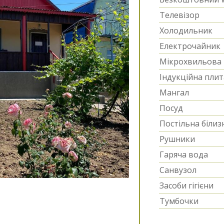
Телевізор
Холодильник
Електрочайник
Мікрохвильова 
Індукційна плит
Мангал
Посуд
Постільна білиз
Рушники
Гаряча вода
Санвузол
Засоби гігієни
Тумбочки