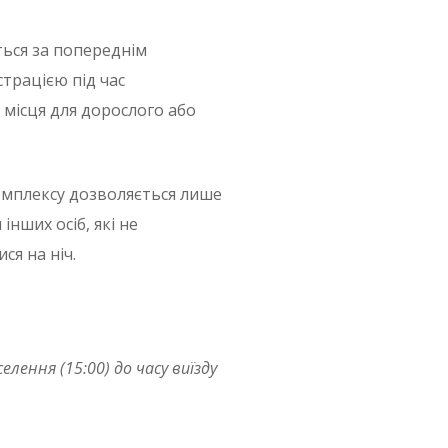
ться за попереднім
трацією під час
місця для дорослого або
комплексу дозволяється лише
інших осіб, які не
я на ніч.
ення (15:00) до часу виїзду