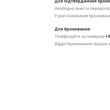
Для підтвердження броню
Необхідно внести передопла
У разі скасування бронюван
Для бронювання:
Телефонуйте за номером
+3
Відділ бронювання працює