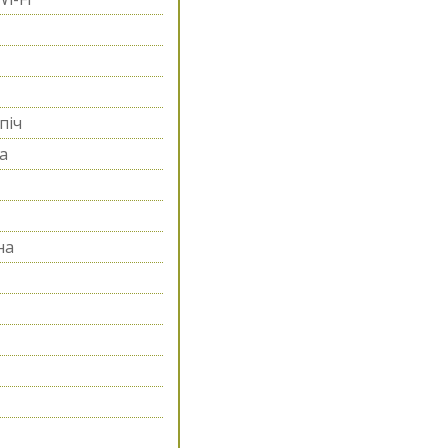
піч
а
на