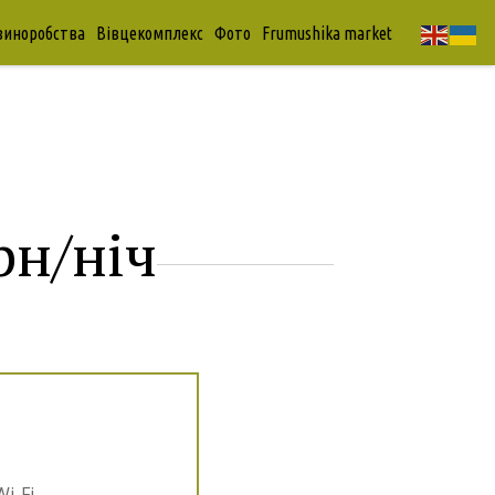
 виноробства
Вівцекомплекс
Фото
Frumushika market
рн/ніч
i-Fi