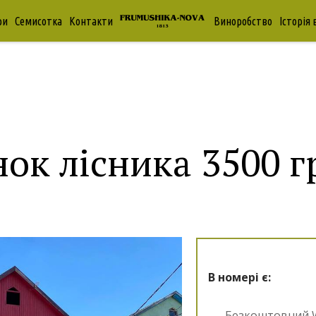
0 грн/ніч
ри
Семисотка
Контакти
Виноробство
Історія
ок лісника 3500 г
В номері є:
Безкоштовний W