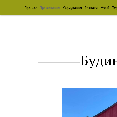
Фрумушика-Нова
→
Проживання
→
Будинок лісника 350
Про нас
Проживання
Харчування
Розваги
Музеї
Ту
Будин