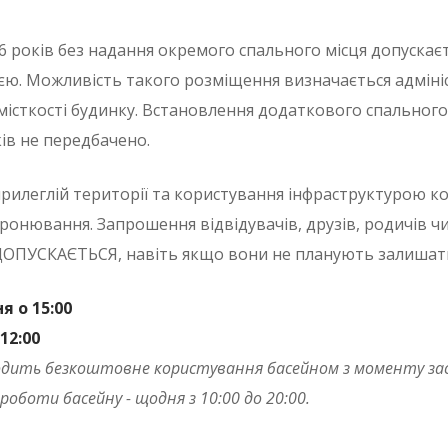
6 років без надання окремого спального місця допускає
єю. Можливість такого розміщення визначається адмініс
істкості будинку. Встановлення додаткового спального 
ків не передбачено.
прилеглій території та користування інфраструктурою 
ронювання. Запрошення відвідувачів, друзів, родичів чи 
ДОПУСКАЄТЬСЯ, навіть якщо вони не планують залишатис
 о 15:00
12:00
ить безкоштовне користування басейном з моменту засел
а роботи басейну - щодня з 10:00 до 20:00.